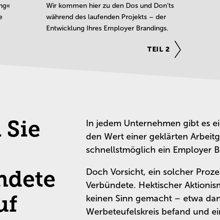
ung«
Wir kommen hier zu den Dos und Don’ts
e
während des laufenden Projekts – der
Entwicklung Ihres Employer Brandings.
TEIL 2
 Sie
In jedem Unternehmen gibt es ei
den Wert einer geklärten Arbei
schnellstmöglich ein Employer
ndete
Doch Vorsicht, ein solcher Proze
Verbündete. Hektischer Aktionis
uf
keinen Sinn gemacht – etwa da
Werbeteufelskreis befand und e