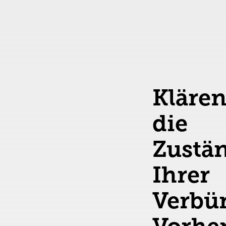
Klären
die
Zustä
Ihrer
Verbü