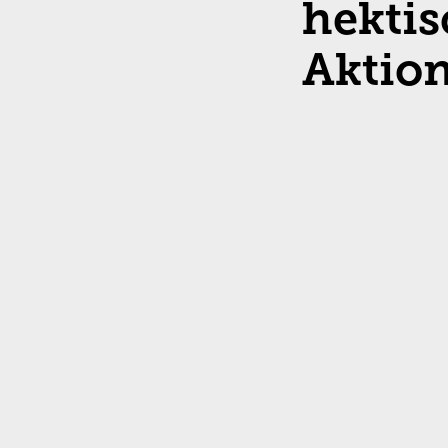
hekti
Aktio