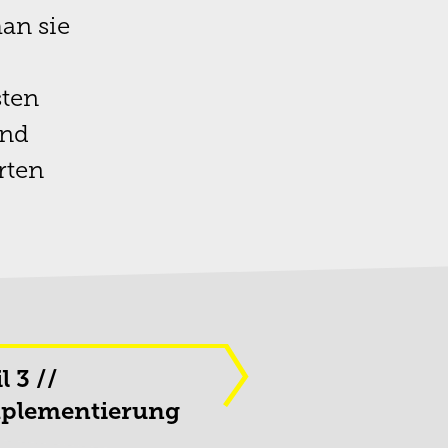
an sie
sten
und
rten
l 3 //
plementierung