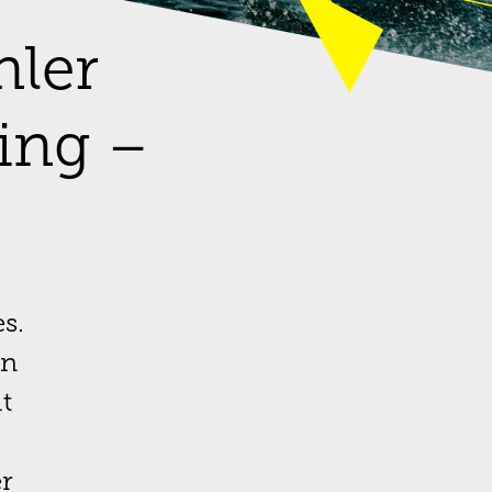
hler
ing –
s.
on
t
r