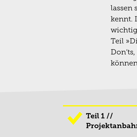
lassen
kennt. 
wichtig
Teil »D
Don‘ts,
können
Teil 1 //
Projektanba