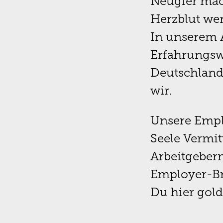
Neugier mach
Herzblut we
In unserem 
Erfahrungswi
Deutschland 
wir.
Unsere Empl
Seele Vermit
Arbeitgeberm
Employer-Br
Du hier gold