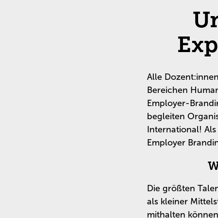
Un
Exp
Alle Dozent:inne
Bereichen Human
Employer-Brandin
begleiten Organi
International! Al
Employer Brandi
W
Die größten Tale
als kleiner Mitte
mithalten können.