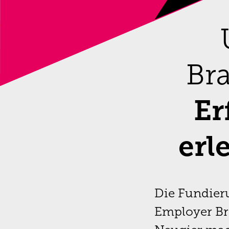
Br
Er
erl
Die Fundier
Employer Bra