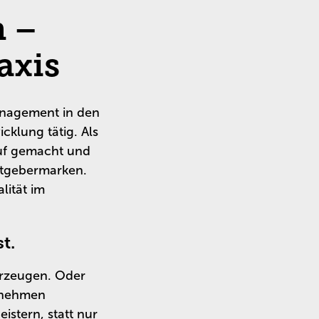
n –
axis
anagement in den
klung tätig. Als
ruf gemacht und
eitgebermarken.
lität im
t.
erzeugen. Oder
ernehmen
istern, statt nur