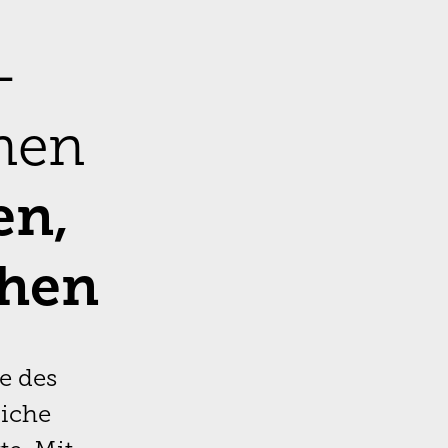
-
nen
en,
chen
e des
liche