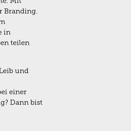
te. Mit
r Branding.
em
e in
en teilen
Leib und
ei einer
g? Dann bist